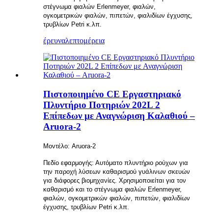
στέγνωμα φιαλών Erlenmeyer, φιαλών,
ογκομετρικών φιαλών, πιπετών, φιαλιδίων έγχυσης,
τρυβλίων Petri κ.λπ.
έρευνα
λεπτομέρεια
Πιστοποιημένο CE Εργαστηριακό
Πλυντήριο Ποτηριών 202L 2
Επίπεδων με Αναγνώριση Καλαθιού –
Aruora-2
Μοντέλο: Aruora-2
Πεδίο εφαρμογής: Αυτόματο πλυντήριο ρούχων για
την παροχή λύσεων καθαρισμού γυάλινων σκευών
για διάφορες βιομηχανίες. Χρησιμοποιείται για τον
καθαρισμό και το στέγνωμα φιαλών Erlenmeyer,
φιαλών, ογκομετρικών φιαλών, πιπετών, φιαλιδίων
έγχυσης, τρυβλίων Petri κ.λπ.