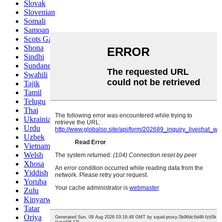
Slovak
Slovenian
Somali
Samoan
Scots Gaelic
Shona
Sindhi
Sundanese
Swahili
Tajik
Tamil
Telugu
Thai
Ukrainian
Urdu
Uzbek
Vietnamese
Welsh
Xhosa
Yiddish
Yoruba
Zulu
Kinyarwanda
Tatar
Oriya