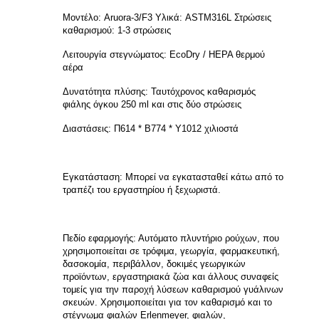
Μοντέλο: Aruora-3/F3 Υλικά: ASTM316L Στρώσεις
καθαρισμού: 1-3 στρώσεις
Λειτουργία στεγνώματος: EcoDry / HEPA θερμού
αέρα
Δυνατότητα πλύσης: Ταυτόχρονος καθαρισμός
φιάλης όγκου 250 ml και στις δύο στρώσεις
Διαστάσεις: Π614 * Β774 * Υ1012 χιλιοστά
Εγκατάσταση: Μπορεί να εγκατασταθεί κάτω από το
τραπέζι του εργαστηρίου ή ξεχωριστά.
Πεδίο εφαρμογής: Αυτόματο πλυντήριο ρούχων, που
χρησιμοποιείται σε τρόφιμα, γεωργία, φαρμακευτική,
δασοκομία, περιβάλλον, δοκιμές γεωργικών
προϊόντων, εργαστηριακά ζώα και άλλους συναφείς
τομείς για την παροχή λύσεων καθαρισμού γυάλινων
σκευών. Χρησιμοποιείται για τον καθαρισμό και το
στέγνωμα φιαλών Erlenmeyer, φιαλών,