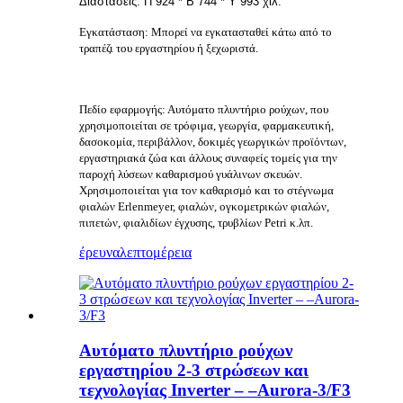
Διαστάσεις: Π 924 * Β 744 * Υ 993 χιλ.
Εγκατάσταση: Μπορεί να εγκατασταθεί κάτω από το
τραπέζι του εργαστηρίου ή ξεχωριστά.
Πεδίο εφαρμογής: Αυτόματο πλυντήριο ρούχων, που
χρησιμοποιείται σε τρόφιμα, γεωργία, φαρμακευτική,
δασοκομία, περιβάλλον, δοκιμές γεωργικών προϊόντων,
εργαστηριακά ζώα και άλλους συναφείς τομείς για την
παροχή λύσεων καθαρισμού γυάλινων σκευών.
Χρησιμοποιείται για τον καθαρισμό και το στέγνωμα
φιαλών Erlenmeyer, φιαλών, ογκομετρικών φιαλών,
πιπετών, φιαλιδίων έγχυσης, τρυβλίων Petri κ.λπ.
έρευνα
λεπτομέρεια
Αυτόματο πλυντήριο ρούχων
εργαστηρίου 2-3 ​​στρώσεων και
τεχνολογίας Inverter – –Aurora-3/F3