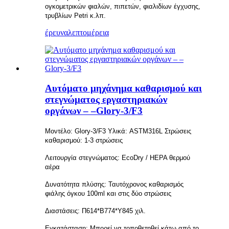
ογκομετρικών φιαλών, πιπετών, φιαλιδίων έγχυσης,
τρυβλίων Petri κ.λπ.
έρευνα
λεπτομέρεια
Αυτόματο μηχάνημα καθαρισμού και
στεγνώματος εργαστηριακών
οργάνων – –Glory-3/F3
Μοντέλο: Glory-3/F3 Υλικά: ASTM316L Στρώσεις
καθαρισμού: 1-3 στρώσεις
Λειτουργία στεγνώματος: EcoDry / HEPA θερμού
αέρα
Δυνατότητα πλύσης: Ταυτόχρονος καθαρισμός
φιάλης όγκου 100ml και στις δύο στρώσεις
Διαστάσεις: Π614*Β774*Υ845 χιλ.
Εγκατάσταση: Μπορεί να τοποθετηθεί κάτω από το