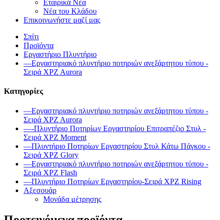
Εταιρικά Νέα
Νέα του Κλάδου
Επικοινωνήστε μαζί μας
Σπίτι
Προϊόντα
Εργαστήριο Πλυντήριο
—Εργαστηριακό πλυντήριο ποτηριών ανεξάρτητου τύπου -
Σειρά XPZ Aurora
Κατηγορίες
—Εργαστηριακό πλυντήριο ποτηριών ανεξάρτητου τύπου -
Σειρά XPZ Aurora
—-Πλυντήριο Ποτηρίων Εργαστηρίου Επιτραπέζιο Στυλ -
Σειρά XPZ Moment
—Πλυντήριο Ποτηρίων Εργαστηρίου Στυλ Κάτω Πάγκου -
Σειρά XPZ Glory
—Εργαστηριακό πλυντήριο ποτηριών ανεξάρτητου τύπου -
Σειρά XPZ Flash
—Πλυντήριο Ποτηρίων Εργαστηρίου-Σειρά XPZ Rising
Αξεσουάρ
Μονάδα μέτρησης
Προτεινόμενα προϊόντα