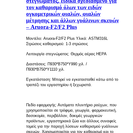
στεγνώματος, ειδικά σχεδιασμένο για
τον καθαρισμό όλων των ειδών
ογκομετρικών φιαλών, φιαλών
μέτρησης και άλλων γυάλινων σκευών
– Aruora-F2/F2 Plus
Μοντέλο: Aruora-F2/F2 Plus Υλικά: ASTM316L
Στρώσεις καθαρισμού: 1-3 στρώσεις
Λειτουργία στεγνώματος: Θερμός αέρας HEPA
Διαστάσεις: Π930*Β750*Υ990 χιλ. /
Π930*Β750*Υ1110 χιλ.
Εγκατάσταση: Μπορεί να εγκατασταθεί κάτω από το
τραπέζι του εργαστηρίου ή ξεχωριστά.
Πεδίο εφαρμογής: Αυτόματο πλυντήριο ρούχων, που
χρησιμοποιείται σε τρόφιμα, γεωργία, φαρμακευτική,
δασοκομία, περιβάλλον, δοκιμές γεωργικών
προϊόντων, εργαστηριακά ζώα και άλλους συναφείς
τομείς για την παροχή λύσεων καθαρισμού γυάλινων
σκευών. Χρησιμοποιείται για τον καθαρισμό και το