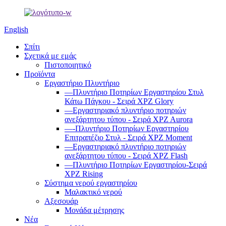
English
Σπίτι
Σχετικά με εμάς
Πιστοποιητικό
Προϊόντα
Εργαστήριο Πλυντήριο
—Πλυντήριο Ποτηρίων Εργαστηρίου Στυλ
Κάτω Πάγκου - Σειρά XPZ Glory
—Εργαστηριακό πλυντήριο ποτηριών
ανεξάρτητου τύπου - Σειρά XPZ Aurora
—-Πλυντήριο Ποτηρίων Εργαστηρίου
Επιτραπέζιο Στυλ - Σειρά XPZ Moment
—Εργαστηριακό πλυντήριο ποτηριών
ανεξάρτητου τύπου - Σειρά XPZ Flash
—Πλυντήριο Ποτηρίων Εργαστηρίου-Σειρά
XPZ Rising
Σύστημα νερού εργαστηρίου
Μαλακτικό νερού
Αξεσουάρ
Μονάδα μέτρησης
Νέα