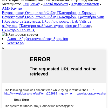
δικαιώματος.
Συμβουλές
-
Ζεστά προϊόντα
-
Χάρτης ιστότοπου
-
AMP Κινητό
Εργαστηριακή Ογκομετρική Φιάλη Πλυντηρίου με Ξήρανση
,
Εργαστηριακή Ογκομετρική Φιάλη Πλυντηρίου
,
Εργαστήριο Vails
Πλυντήριο με Στέγνωμα
,
Πλυντήριο ρούχων Lab Vails με
στέγνωμα
,
Πλυντήριο σωλήνων εργαστηρίου με ξήρανση
,
Πλυντήριο Lab Vails
,
Αποστολή ηλεκτρονικού ταχυδρομείου
WhatsApp
x