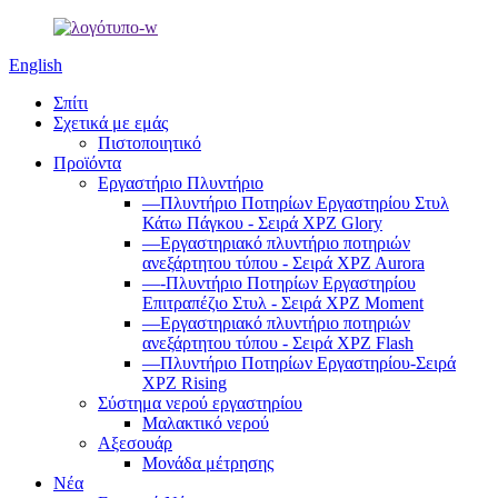
English
Σπίτι
Σχετικά με εμάς
Πιστοποιητικό
Προϊόντα
Εργαστήριο Πλυντήριο
—Πλυντήριο Ποτηρίων Εργαστηρίου Στυλ
Κάτω Πάγκου - Σειρά XPZ Glory
—Εργαστηριακό πλυντήριο ποτηριών
ανεξάρτητου τύπου - Σειρά XPZ Aurora
—-Πλυντήριο Ποτηρίων Εργαστηρίου
Επιτραπέζιο Στυλ - Σειρά XPZ Moment
—Εργαστηριακό πλυντήριο ποτηριών
ανεξάρτητου τύπου - Σειρά XPZ Flash
—Πλυντήριο Ποτηρίων Εργαστηρίου-Σειρά
XPZ Rising
Σύστημα νερού εργαστηρίου
Μαλακτικό νερού
Αξεσουάρ
Μονάδα μέτρησης
Νέα