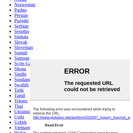
Norwegian
Pashto
Persian
Punjabi
Serbian
Sesotho
Sinhala
Slovak
Slovenian
Somali
Samoan
Scots Gaelic
Shona
Sindhi
Sundanese
Swahili
Tajik
Tamil
Telugu
Thai
Ukrainian
Urdu
Uzbek
Vietnamese
Welsh