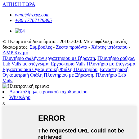
ΑΙΤΗΣΗ ΤΩΡΑ
wmb@hzxpz.com
+86 17767179895
© Πνευματικά δικαιώματα - 2010-2030: Με επιφύλαξη παντός
δικαιώματος.
Συμβουλές
-
Ζεστά προϊόντα
-
Χάρτης ιστότοπου
-
AMP Κινητό
Πλυντήριο σωλήνων εργαστηρίου με ξήρανση
,
Πλυντήριο ρούχων
Lab Vails με στέγνωμα
,
Εργαστήριο Vails Πλυντήριο με Στέγνωμα
,
Εργαστηριακή Ογκομετρική Φιάλη Πλυντηρίου
,
Εργαστηριακή
Ογκομετρική Φιάλη Πλυντηρίου με Ξήρανση
,
Πλυντήριο Lab
Vails
,
Αποστολή ηλεκτρονικού ταχυδρομείου
WhatsApp
x